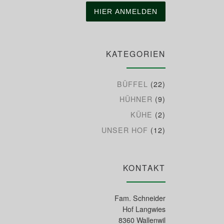
KATEGORIEN
BÜFFEL
(22)
HÜHNER
(9)
KÜHE
(2)
UNSER HOF
(12)
KONTAKT
Fam. Schneider
Hof Langwies
8360 Wallenwil