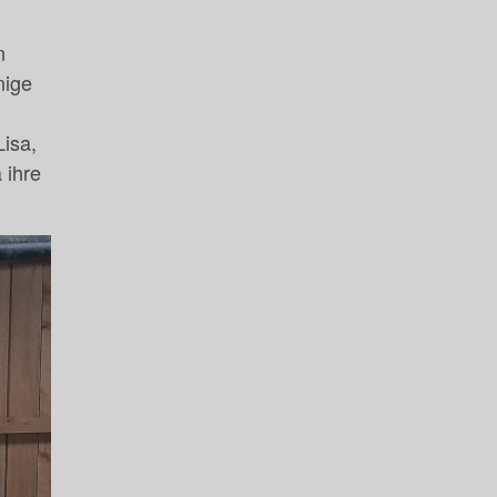
n
nige
Lisa,
 ihre