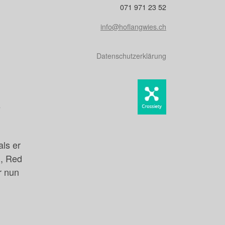
071 971 23 52
info@hoflangwies.ch
Datenschutzerklärung
e
ls er
n, Red
r nun