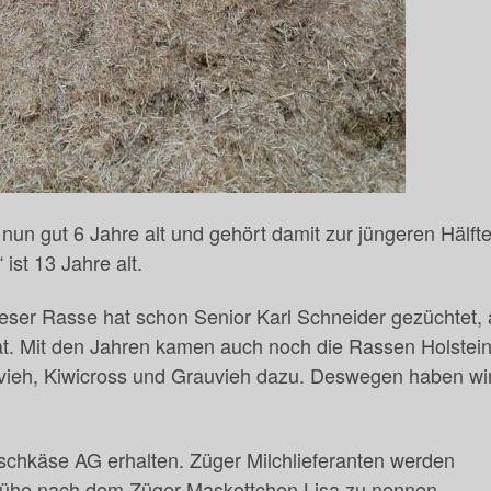
t nun gut 6 Jahre alt und gehört damit zur jüngeren Hälft
ist 13 Jahre alt.
eser Rasse hat schon Senior Karl Schneider gezüchtet, a
t. Mit den Jahren kamen auch noch die Rassen Holstei
ckvieh, Kiwicross und Grauvieh dazu. Deswegen haben wi
ischkäse AG erhalten. Züger Milchlieferanten werden
 Kühe nach dem Züger-Maskottchen Lisa zu nennen.