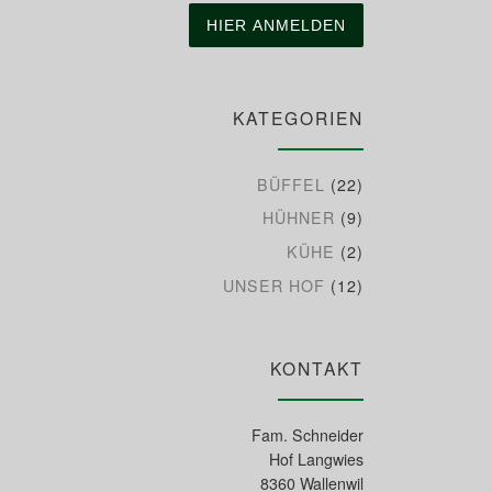
KATEGORIEN
BÜFFEL
(22)
HÜHNER
(9)
KÜHE
(2)
UNSER HOF
(12)
KONTAKT
Fam. Schneider
Hof Langwies
8360 Wallenwil