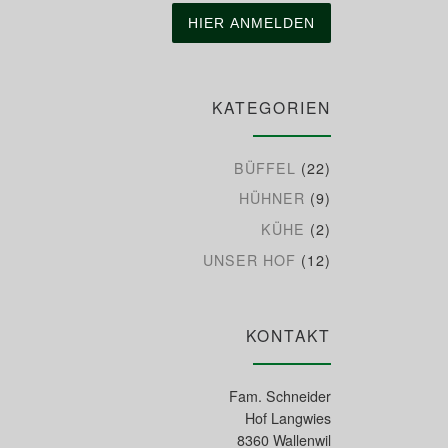
KATEGORIEN
BÜFFEL
(22)
HÜHNER
(9)
KÜHE
(2)
UNSER HOF
(12)
KONTAKT
Fam. Schneider
Hof Langwies
8360 Wallenwil